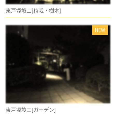
東戸塚竣工[植栽・樹木]
NEW
東戸塚竣工[ガーデン]