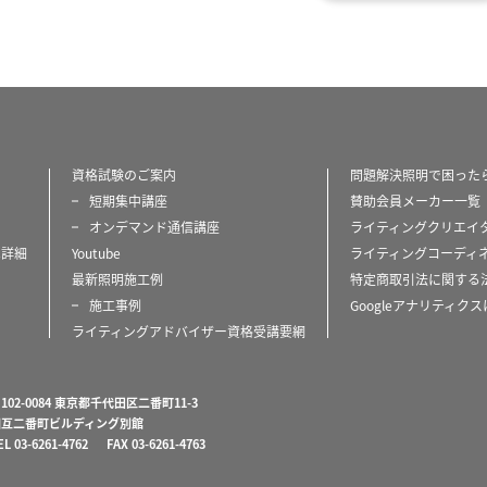
資格試験のご案内
問題解決照明で困った
短期集中講座
賛助会員メーカー一覧
オンデマンド通信講座
ライティングクリエイ
は詳細
Youtube
ライティングコーディ
最新照明施工例
特定商取引法に関する
施工事例
Googleアナリティク
ライティングアドバイザー資格受講要網
102-0084 東京都千代田区二番町11-3
相互二番町ビルディング別館
EL 03-6261-4762 FAX 03-6261-4763