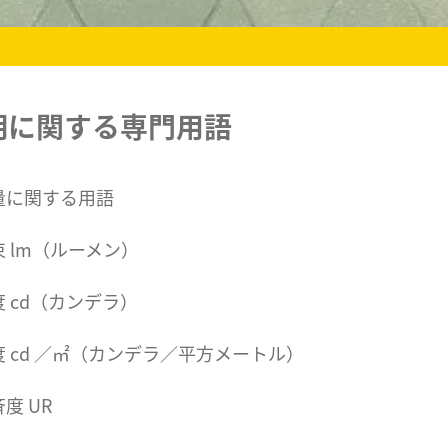
明に関する専門用語
量に関する用語
 lm（ルーメン）
 cd（カンデラ）
 cd ／㎡（カンデラ／平方メートル）
度 UR