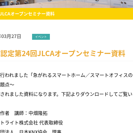
回JLCAオープンセミナー資料
年03月27日
イベント
D認定第24回JLCAオープンセミナー資料
行われました「急がれるスマートホーム／スマートオフィスの
題点～
されました資料になります。下記よりダウンロードしてご覧い
作者 講師：中畑隆拓
ートライト株式会社 代表取締役
団法人 日本KNX協会 理事