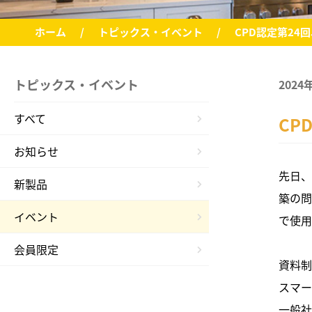
ホーム
トピックス・イベント
CPD認定第24
トピックス・イベント
2024
すべて
CP
お知らせ
先日、
新製品
築の問
イベント
で使用
会員限定
資料制
スマ
一般社