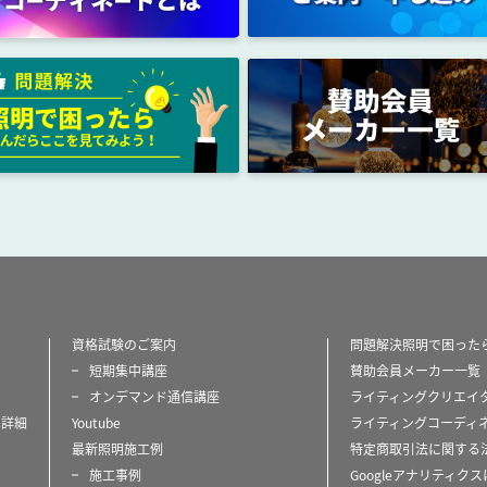
資格試験のご案内
問題解決照明で困った
短期集中講座
賛助会員メーカー一覧
オンデマンド通信講座
ライティングクリエイ
は詳細
Youtube
ライティングコーディ
最新照明施工例
特定商取引法に関する
施工事例
Googleアナリティク