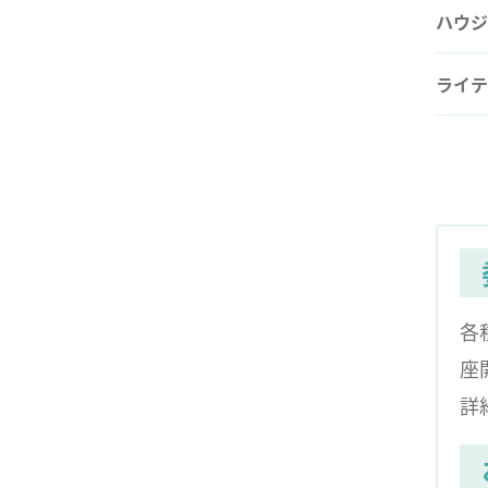
ハウジ
ライテ
各
座
詳